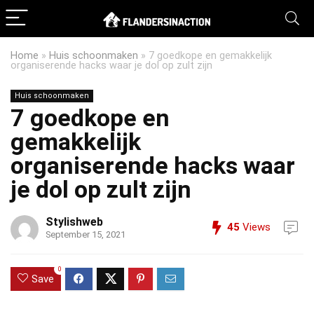
Home
»
Huis schoonmaken
»
7 goedkope en gemakkelijk
organiserende hacks waar je dol op zult zijn
Huis schoonmaken
7 goedkope en
gemakkelijk
organiserende hacks waar
je dol op zult zijn
Stylishweb
45
Views
September 15, 2021
0
Save