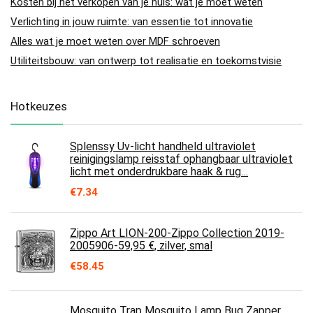
Kosten bij het verkopen van je huis: wat je moet weten
Verlichting in jouw ruimte: van essentie tot innovatie
Alles wat je moet weten over MDF schroeven
Utiliteitsbouw: van ontwerp tot realisatie en toekomstvisie
Hotkeuzes
Splenssy Uv-licht handheld ultraviolet
reinigingslamp reisstaf ophangbaar ultraviolet
licht met onderdrukbare haak & rug…
€
7.34
Zippo Art LION-200-Zippo Collection 2019-
2005906-59,95 €, zilver, smal
€
58.45
Mosquito Trap Mosquito Lamp Bug Zapper