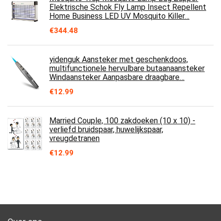
Elektrische Schok Fly Lamp Insect Repellent
Home Business LED UV Mosquito Killer…
€
344.48
yidenguk Aansteker met geschenkdoos,
multifunctionele hervulbare butaanaansteker
Windaansteker Aanpasbare draagbare…
€
12.99
Married Couple, 100 zakdoeken (10 x 10) -
verliefd bruidspaar, huwelijkspaar,
vreugdetranen
€
12.99