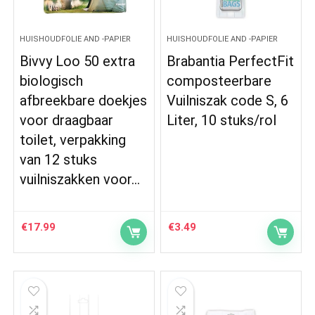
HUISHOUDFOLIE AND -PAPIER
HUISHOUDFOLIE AND -PAPIER
Bivvy Loo 50 extra
Brabantia PerfectFit
biologisch
composteerbare
afbreekbare doekjes
Vuilniszak code S, 6
voor draagbaar
Liter, 10 stuks/rol
toilet, verpakking
van 12 stuks
vuilniszakken voor…
€
17.99
€
3.49