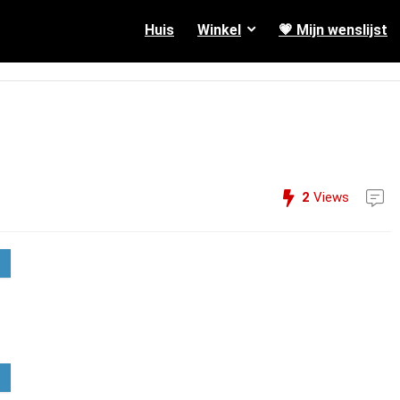
Huis
Winkel
💗 Mijn wenslijst
2
Views