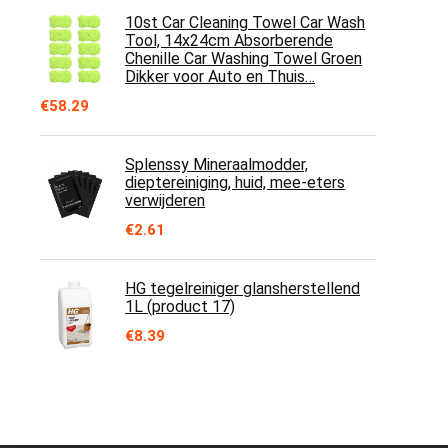
10st Car Cleaning Towel Car Wash
Tool, 14x24cm Absorberende
Chenille Car Washing Towel Groen
Dikker voor Auto en Thuis…
€
58.29
Splenssy Mineraalmodder,
dieptereiniging, huid, mee-eters
verwijderen
€
2.61
HG tegelreiniger glansherstellend
1L (product 17)
€
8.39