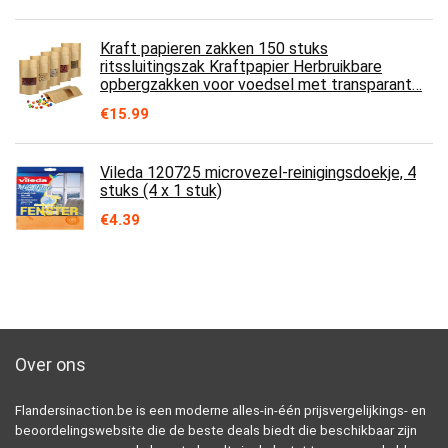
Kraft papieren zakken 150 stuks
ritssluitingszak Kraftpapier Herbruikbare
opbergzakken voor voedsel met transparant…
€
15.99
Vileda 120725 microvezel-reinigingsdoekje, 4
stuks (4 x 1 stuk)
€
4.39
Over ons
Flandersinaction.be is een moderne alles-in-één prijsvergelijkings- en
beoordelingswebsite die de beste deals biedt die beschikbaar zijn