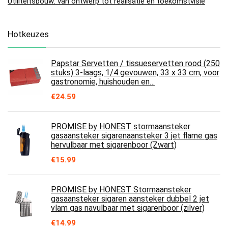
Utiliteitsbouw: van ontwerp tot realisatie en toekomstvisie
Hotkeuzes
Papstar Servetten / tissueservetten rood (250
stuks) 3-laags, 1/4 gevouwen, 33 x 33 cm, voor
gastronomie, huishouden en…
€
24.59
PROMISE by HONEST stormaansteker
gasaansteker sigarenaansteker 3 jet flame gas
hervulbaar met sigarenboor (Zwart)
€
15.99
PROMISE by HONEST Stormaansteker
gasaansteker sigaren aansteker dubbel 2 jet
vlam gas navulbaar met sigarenboor (zilver)
€
14.99