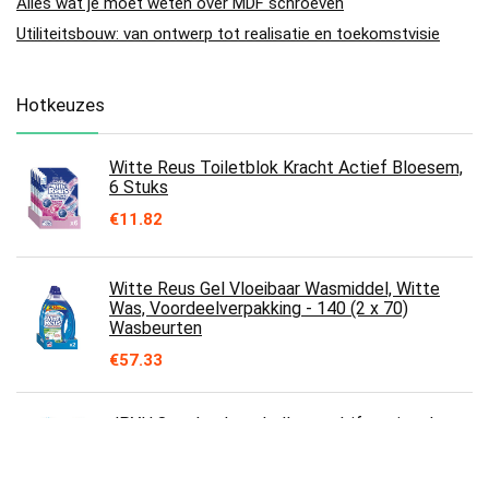
Alles wat je moet weten over MDF schroeven
Utiliteitsbouw: van ontwerp tot realisatie en toekomstvisie
Hotkeuzes
Witte Reus Toiletblok Kracht Actief Bloesem,
6 Stuks
€
11.82
Witte Reus Gel Vloeibaar Wasmiddel, Witte
Was, Voordeelverpakking - 140 (2 x 70)
Wasbeurten
€
57.33
JPYH 8 stuks droogballen, multifunctionele
ballen ecologische wasbal, wasbal voor
wasdroger, kogels voor zachter wasgoed