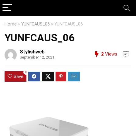
Home
»
YUNFCAUS_06
»
YUNFCAUS_06
YUNFCAUS_06
Stylishweb
2
Views
September 12, 2021
0
Save