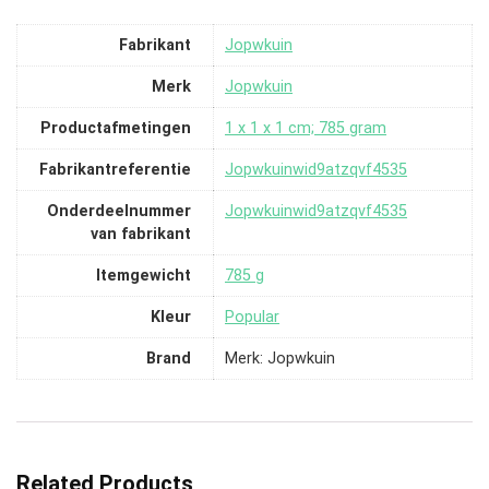
Fabrikant
‎Jopwkuin
Merk
‎Jopwkuin
Productafmetingen
‎1 x 1 x 1 cm; 785 gram
Fabrikantreferentie
‎Jopwkuinwid9atzqvf4535
Onderdeelnummer
‎Jopwkuinwid9atzqvf4535
van fabrikant
Itemgewicht
‎785 g
Kleur
‎Popular
Brand
Merk: Jopwkuin
Related Products