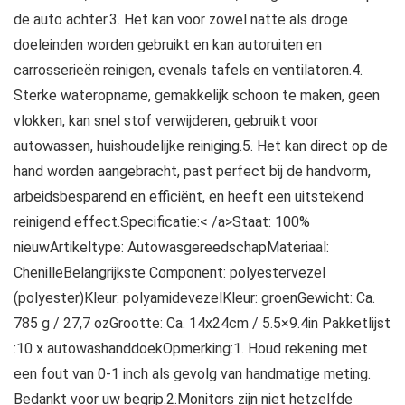
de auto achter.3. Het kan voor zowel natte als droge
doeleinden worden gebruikt en kan autoruiten en
carrosserieën reinigen, evenals tafels en ventilatoren.4.
Sterke wateropname, gemakkelijk schoon te maken, geen
vlokken, kan snel stof verwijderen, gebruikt voor
autowassen, huishoudelijke reiniging.5. Het kan direct op de
hand worden aangebracht, past perfect bij de handvorm,
arbeidsbesparend en efficiënt, en heeft een uitstekend
reinigend effect.Specificatie:< /a>Staat: 100%
nieuwArtikeltype: AutowasgereedschapMateriaal:
ChenilleBelangrijkste Component: polyestervezel
(polyester)Kleur: polyamidevezelKleur: groenGewicht: Ca.
785 g / 27,7 ozGrootte: Ca. 14x24cm / 5.5×9.4in Pakketlijst
:10 x autowashanddoekOpmerking:1. Houd rekening met
een fout van 0-1 inch als gevolg van handmatige meting.
Bedankt voor uw begrip.2.Monitors zijn niet hetzelfde