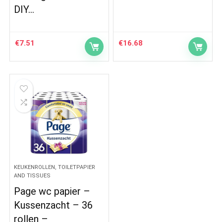
DIY…
€
7.51
€
16.68
KEUKENROLLEN, TOILETPAPIER
AND TISSUES
Page wc papier –
Kussenzacht – 36
rollen –