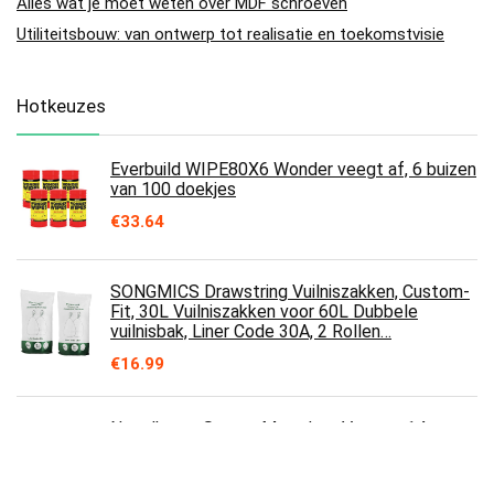
Alles wat je moet weten over MDF schroeven
Utiliteitsbouw: van ontwerp tot realisatie en toekomstvisie
Hotkeuzes
Everbuild WIPE80X6 Wonder veegt af, 6 buizen
van 100 doekjes
€
33.64
SONGMICS Drawstring Vuilniszakken, Custom-
Fit, 30L Vuilniszakken voor 60L Dubbele
vuilnisbak, Liner Code 30A, 2 Rollen…
€
16.99
Nagelkunst Strass, Meerdere Vormen 14
Snijvlakken Ab Kristal Kleurrijke Plaksteen Glas
Nageldecoratie Diy Manicure…