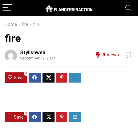
Home
»
fire
»
fire
fire
Stylishweb
3
Views
September 12, 2021
0
Save
0
Save