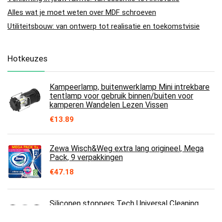
Alles wat je moet weten over MDF schroeven
Utiliteitsbouw: van ontwerp tot realisatie en toekomstvisie
Hotkeuzes
Kampeerlamp, buitenwerklamp Mini intrekbare
tentlamp voor gebruik binnen/buiten voor
kamperen Wandelen Lezen Vissen
€
13.89
Zewa Wisch&Weg extra lang origineel, Mega
Pack, 9 verpakkingen
€
47.18
Siliconen stoppers Tech Universal Cleaning
Plugs+Caps voor Schoonmaken, Opslag
(Zwart)