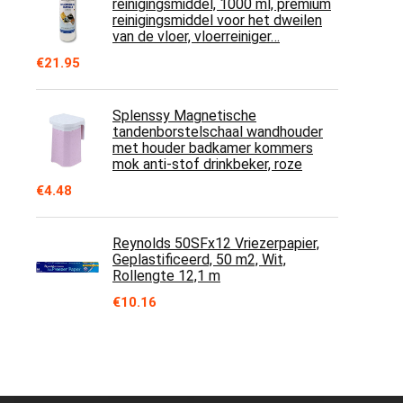
reinigingsmiddel, 1000 ml, premium
reinigingsmiddel voor het dweilen
van de vloer, vloerreiniger…
€
21.95
Splenssy Magnetische
tandenborstelschaal wandhouder
met houder badkamer kommers
mok anti-stof drinkbeker, roze
€
4.48
Reynolds 50SFx12 Vriezerpapier,
Geplastificeerd, 50 m2, Wit,
Rollengte 12,1 m
€
10.16