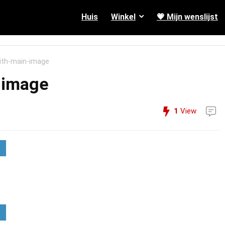
Huis
Winkel
💗 Mijn wenslijst
ith-main-image
-image
1
View