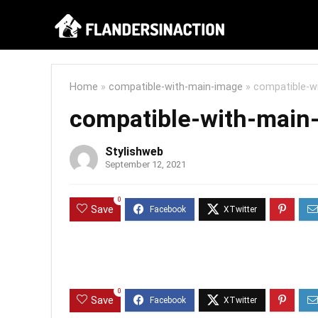
Home
»
compatible-with-main-image
»
compatible-w
compatible-with-main
Stylishweb
September 12, 2021
0
Save
0
Save