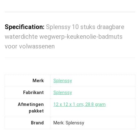
Specification:
Splenssy 10 stuks draagbare
waterdichte wegwerp-keukenolie-badmuts
voor volwassenen
Merk
‎Splenssy
Fabrikant
‎Splenssy
Afmetingen
‎12 x 12 x 1 cm; 28.8 gram
pakket
Brand
Merk: Splenssy