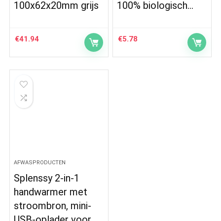
100x62x20mm grijs
100% biologisch…
€
41.94
€
5.78
AFWASPRODUCTEN
Splenssy 2-in-1
handwarmer met
stroombron, mini-
USB-oplader voor