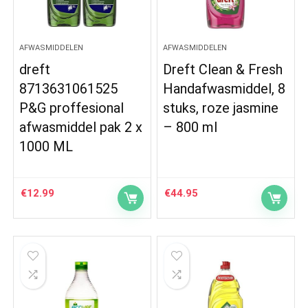
AFWASMIDDELEN
AFWASMIDDELEN
dreft
Dreft Clean & Fresh
8713631061525
Handafwasmiddel, 8
P&G proffesional
stuks, roze jasmine
afwasmiddel pak 2 x
– 800 ml
1000 ML
€
12.99
€
44.95