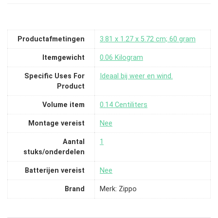
Productafmetingen
‎3.81 x 1.27 x 5.72 cm; 60 gram
Itemgewicht
‎0.06 Kilogram
Specific Uses For
‎Ideaal bij weer en wind.
Product
Volume item
‎0.14 Centiliters
Montage vereist
‎Nee
Aantal
‎1
stuks/onderdelen
Batterijen vereist
‎Nee
Brand
Merk: Zippo