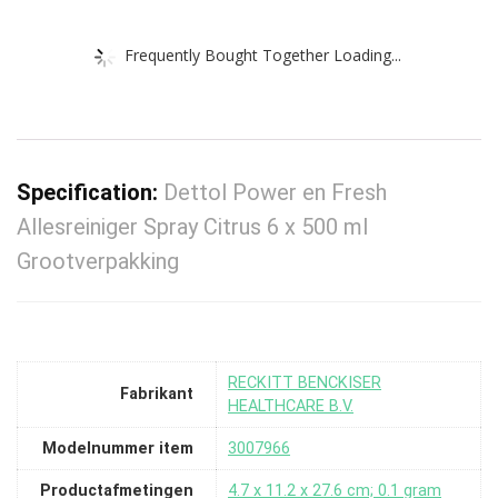
Frequently Bought Together Loading...
Specification:
Dettol Power en Fresh
Allesreiniger Spray Citrus 6 x 500 ml
Grootverpakking
‎RECKITT BENCKISER
Fabrikant
HEALTHCARE B.V.
Modelnummer item
‎3007966
Productafmetingen
‎4.7 x 11.2 x 27.6 cm; 0.1 gram