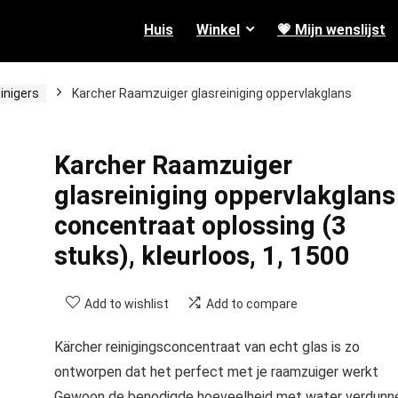
Huis
Winkel
💗 Mijn wenslijst
inigers
Karcher Raamzuiger glasreiniging oppervlakglans
Karcher Raamzuiger
glasreiniging oppervlakglans
concentraat oplossing (3
stuks), kleurloos, 1, 1500
Add to wishlist
Add to compare
Kärcher reinigingsconcentraat van echt glas is zo
ontworpen dat het perfect met je raamzuiger werkt
Gewoon de benodigde hoeveelheid met water verdunn