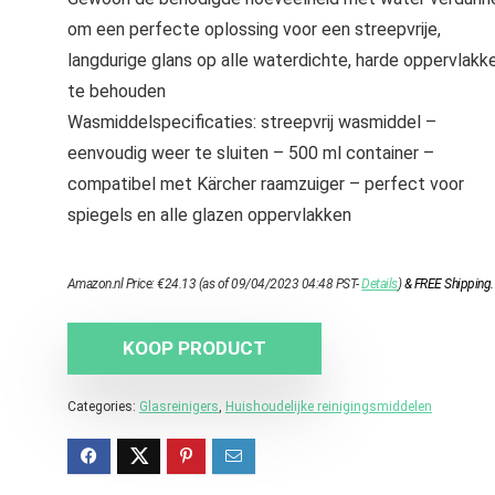
om een perfecte oplossing voor een streepvrije,
langdurige glans op alle waterdichte, harde oppervlakk
te behouden
Wasmiddelspecificaties: streepvrij wasmiddel –
eenvoudig weer te sluiten – 500 ml container –
compatibel met Kärcher raamzuiger – perfect voor
spiegels en alle glazen oppervlakken
Amazon.nl Price:
€
24.13
(as of 09/04/2023 04:48 PST-
Details
)
&
FREE Shipping
.
KOOP PRODUCT
Categories:
Glasreinigers
,
Huishoudelijke reinigingsmiddelen