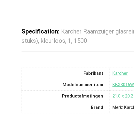
Specification:
Karcher Raamzuiger glasrei
stuks), kleurloos, 1, 1500
Fabrikant
‎Karcher
Modelnummer item
‎KBX3016
Productafmetingen
‎21.8 x 20.
Brand
Merk: Karc