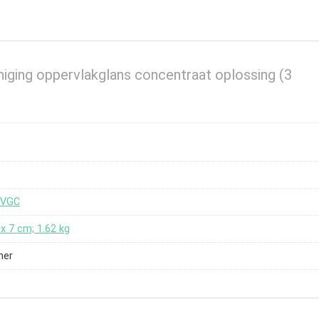
niging oppervlakglans concentraat oplossing (3
WVGC
2 x 7 cm; 1.62 kg
her