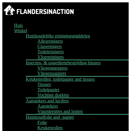
Huis
Winkel
Huishoudelijke reinigingsmiddelen
Allesreinigers
Glasreinigers
Toiletreinigers
Vloerreinigers
Insecten- & ongediertebestrijding binnen
Vliegenmeppers
Vliegenzappers
Keukenrollen, toiletpapier and tissues
Tissues
Toiletpapier
Vochtige doekjes
Aanstekers and lucifers
Aanstekers
Vuursteentjes and lonten
Huishoudfolie and -papier
Folie
Keukenrollen