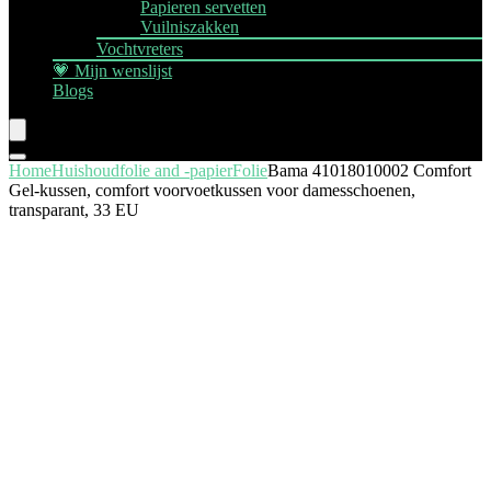
Papieren servetten
Vuilniszakken
Vochtvreters
💗 Mijn wenslijst
Blogs
Home
Huishoudfolie and -papier
Folie
Bama 41018010002 Comfort
Gel-kussen, comfort voorvoetkussen voor damesschoenen,
transparant, 33 EU