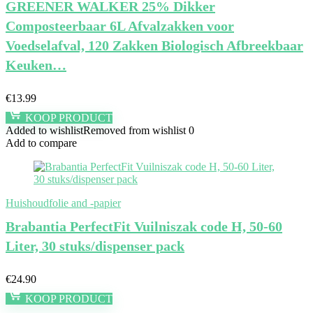
GREENER WALKER 25% Dikker
Composteerbaar 6L Afvalzakken voor
Voedselafval, 120 Zakken Biologisch Afbreekbaar
Keuken…
€
13.99
KOOP PRODUCT
Added to wishlist
Removed from wishlist
0
Add to compare
Huishoudfolie and -papier
Brabantia PerfectFit Vuilniszak code H, 50-60
Liter, 30 stuks/dispenser pack
€
24.90
KOOP PRODUCT