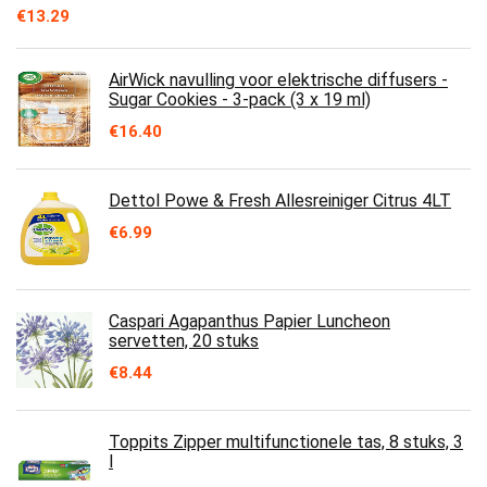
€
13.29
AirWick navulling voor elektrische diffusers -
Sugar Cookies - 3-pack (3 x 19 ml)
€
16.40
Dettol Powe & Fresh Allesreiniger Citrus 4LT
€
6.99
Caspari Agapanthus Papier Luncheon
servetten, 20 stuks
€
8.44
Toppits Zipper multifunctionele tas, 8 stuks, 3
l