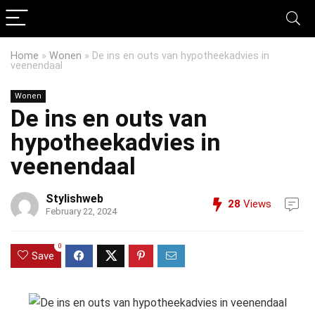
Home
»
Wonen
»
De ins en outs van hypotheekadvies in
veenendaal
Wonen
De ins en outs van
hypotheekadvies in
veenendaal
Stylishweb
28
Views
February 22, 2024
0
Save