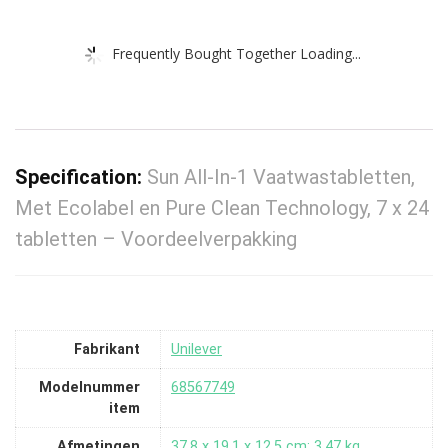
Frequently Bought Together Loading...
Specification:
Sun All-In-1 Vaatwastabletten,
Met Ecolabel en Pure Clean Technology, 7 x 24
tabletten – Voordeelverpakking
Fabrikant
‎Unilever
Modelnummer
‎68567749
item
Afmetingen
‎37.8 x 19.1 x 12.5 cm; 3.47 kg