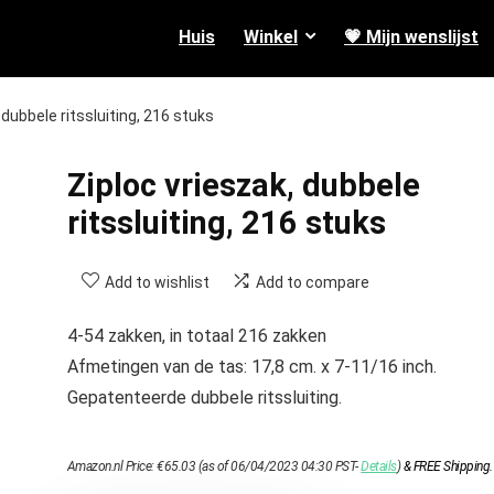
Huis
Winkel
💗 Mijn wenslijst
 dubbele ritssluiting, 216 stuks
Ziploc vrieszak, dubbele
ritssluiting, 216 stuks
Add to wishlist
Add to compare
4-54 zakken, in totaal 216 zakken
Afmetingen van de tas: 17,8 cm. x 7-11/16 inch.
Gepatenteerde dubbele ritssluiting.
Amazon.nl Price:
€
65.03
(as of 06/04/2023 04:30 PST-
Details
)
&
FREE Shipping
.