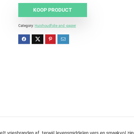
KOOP PRODUCT
Category:
Huishoudfolie and -papier
elt vriesbranden af, terwijl levensmiddelen vers en smaakvol zijn