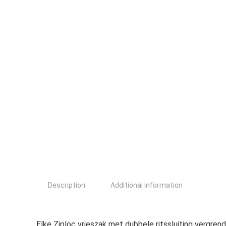
Description
Additional information
Elke Ziploc vrieszak met dubbele ritssluiting vergrend