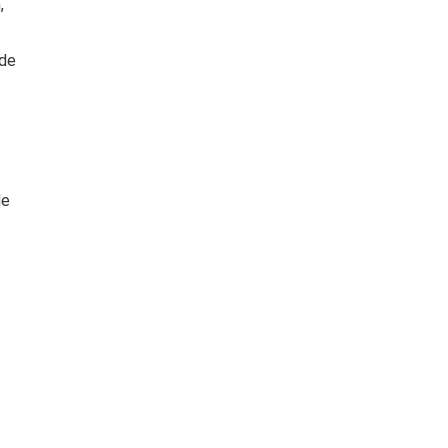
,
 de
de