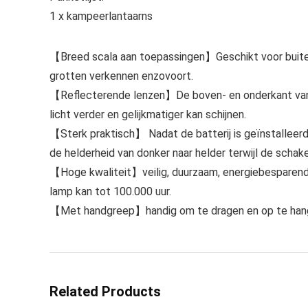
1 x kampeerlantaarns
【Breed scala aan toepassingen】Geschikt voor buitena
grotten verkennen enzovoort.
【Reflecterende lenzen】De boven- en onderkant van d
licht verder en gelijkmatiger kan schijnen.
【Sterk praktisch】 Nadat de batterij is geïnstalleerd
de helderheid van donker naar helder terwijl de schakel
【Hoge kwaliteit】veilig, duurzaam, energiebesparend, 
lamp kan tot 100.000 uur.
【Met handgreep】handig om te dragen en op te hangen
Related Products