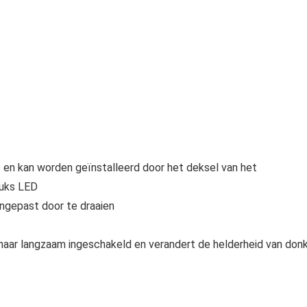
p en kan worden geïnstalleerd door het deksel van het
tuks LED
angepast door te draaien
ar naar langzaam ingeschakeld en verandert de helderheid van don