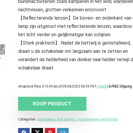
buitenactiviteiten zoals kamperen in het wild, wandelen
nachtvissen, grotten verkennen enzovoort.
【Reflecterende lenzen】De boven- en onderkant van
lamp zijn uitgerust met reflecterende lenzen, waardoor
het licht verder en gelijkmatiger kan schijnen.
【Sterk praktisch】 Nadat de batterij is geïnstalleerd,
draait u de schakelaar om langzaam aan te zetten en
verandert de helderheid van donker naar helder terwijl 
schakelaar draait.
Amazon.nl Price:
€
13.49
(as of 09/04/2023 04:59 PST-
Details
)
&
FREE Shipping
.
KOOP PRODUCT
Categories:
Aanstekers and lucifers
,
Vuursteentjes and lonten