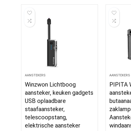
AANSTEKERS
AANSTEKERS
Winzwon Lichtboog
PIPITA 
aansteker, keuken gadgets
aanstek
USB oplaadbare
butaana
staafaansteker,
zaklamp
telescoopstang,
Aanstek
elektrische aansteker
windaan