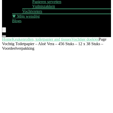
Papieren servetten
Vuilniszakken
Vochtvreters
💗 Mijn wenslijst
Blogs
Home
Keukenrollen, toiletpapier and tissues
Vochtige doekjes
Page
Vochtig Toiletpapier – Aloë Vera – 456 Stuks – 12 x 38 Stuks –
Voordeelverpakking