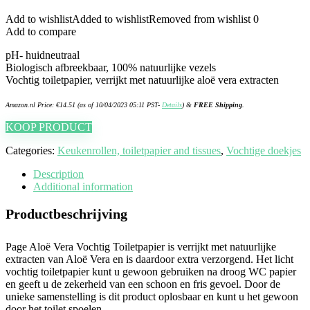
Add to wishlist
Added to wishlist
Removed from wishlist
0
Add to compare
pH- huidneutraal
Biologisch afbreekbaar, 100% natuurlijke vezels
Vochtig toiletpapier, verrijkt met natuurlijke aloë vera extracten
Amazon.nl Price:
€
14.51
(as of 10/04/2023 05:11 PST-
Details
)
&
FREE Shipping
.
KOOP PRODUCT
Categories:
Keukenrollen, toiletpapier and tissues
,
Vochtige doekjes
Description
Additional information
Productbeschrijving
Page Aloë Vera Vochtig Toiletpapier is verrijkt met natuurlijke
extracten van Aloë Vera en is daardoor extra verzorgend. Het licht
vochtig toiletpapier kunt u gewoon gebruiken na droog WC papier
en geeft u de zekerheid van een schoon en fris gevoel. Door de
unieke samenstelling is dit product oplosbaar en kunt u het gewoon
door het toilet spoelen.