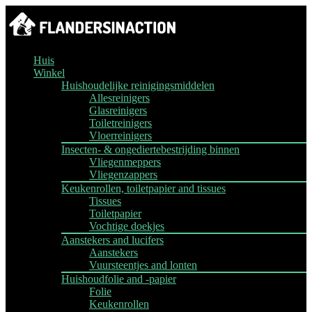
Huis
Winkel
Huishoudelijke reinigingsmiddelen
Allesreinigers
Glasreinigers
Toiletreinigers
Vloerreinigers
Insecten- & ongediertebestrijding binnen
Vliegenmeppers
Vliegenzappers
Keukenrollen, toiletpapier and tissues
Tissues
Toiletpapier
Vochtige doekjes
Aanstekers and lucifers
Aanstekers
Vuursteentjes and lonten
Huishoudfolie and -papier
Folie
Keukenrollen