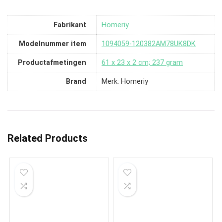
Fabrikant
‎Homeriy
Modelnummer item
‎1094059-120382AM78UK8DK
Productafmetingen
‎61 x 23 x 2 cm; 237 gram
Brand
Merk: Homeriy
Related Products