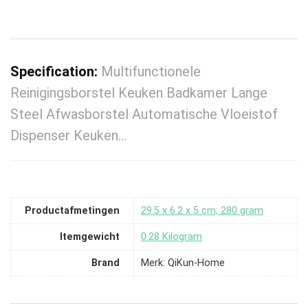
Specification:
Multifunctionele
Reinigingsborstel Keuken Badkamer Lange
Steel Afwasborstel Automatische Vloeistof
Dispenser Keuken…
Productafmetingen
‎29.5 x 6.2 x 5 cm; 280 gram
Itemgewicht
‎0.28 Kilogram
Brand
Merk: QiKun-Home