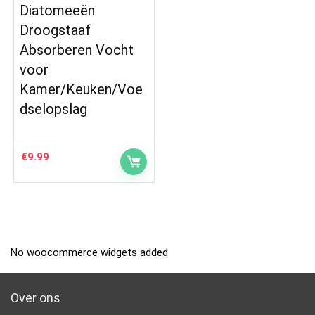
Diatomeeën
Droogstaaf
Absorberen Vocht
voor
Kamer/Keuken/Voe
dselopslag
€
9.99
No woocommerce widgets added
Over ons