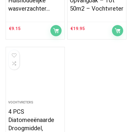
Huishoudelijke
Opvangbak – Tot
wasverzachter…
50m2 – Vochtvreter
€
9.15
€
19.95
VOCHTVRETERS
4 PCS
Diatomeeënaarde
Droogmiddel,