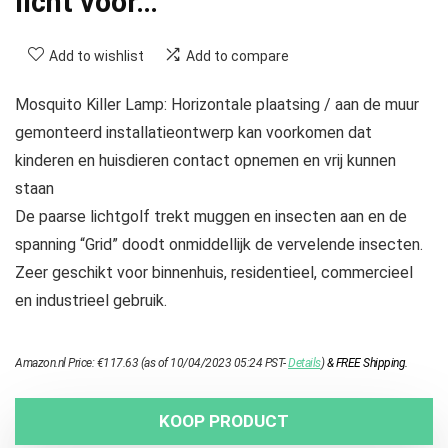
licht voor…
Add to wishlist
Add to compare
Mosquito Killer Lamp: Horizontale plaatsing / aan de muur
gemonteerd installatieontwerp kan voorkomen dat
kinderen en huisdieren contact opnemen en vrij kunnen
staan
De paarse lichtgolf trekt muggen en insecten aan en de
spanning “Grid” doodt onmiddellijk de vervelende insecten.
Zeer geschikt voor binnenhuis, residentieel, commercieel
en industrieel gebruik.
Amazon.nl Price:
€
117.63
(as of 10/04/2023 05:24 PST-
Details
)
&
FREE Shipping
.
KOOP PRODUCT