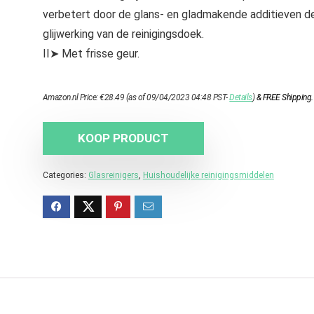
verbetert door de glans- en gladmakende additieven d
glijwerking van de reinigingsdoek.
II➤ Met frisse geur.
Amazon.nl Price:
€
28.49
(as of 09/04/2023 04:48 PST-
Details
)
&
FREE Shipping
.
KOOP PRODUCT
Categories:
Glasreinigers
,
Huishoudelijke reinigingsmiddelen