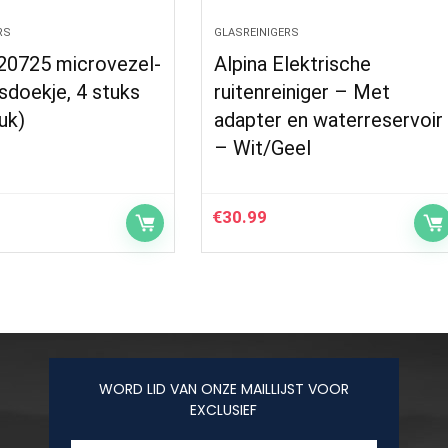
RS
GLASREINIGERS
120725 microvezel-
Alpina Elektrische
gsdoekje, 4 stuks
ruitenreiniger – Met
uk)
adapter en waterreservoir
– Wit/Geel
€
30.99
WORD LID VAN ONZE MAILLIJST VOOR
EXCLUSIEF