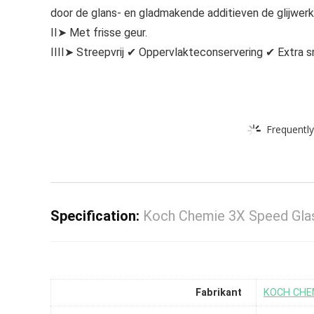
door de glans- en gladmakende additieven de glijwerki
II➤ Met frisse geur.
IIII➤ Streepvrij ✔ Oppervlakteconservering ✔ Extra s
Frequently
Specification:
Koch Chemie 3X Speed Glass 
Fabrikant
‎KOCH CHE