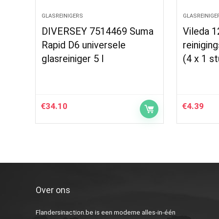
GLASREINIGERS
GLASREINIGE
DIVERSEY 7514469 Suma
Vileda 
Rapid D6 universele
reinigin
glasreiniger 5 l
(4 x 1 st
€
34.10
€
4.39
Over ons
Flandersinaction.be is een moderne alles-in-één