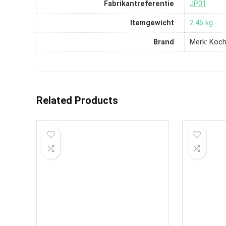
Fabrikantreferentie
‎JP01
Itemgewicht
‎2.46 kg
Brand
Merk: Koc
Related Products