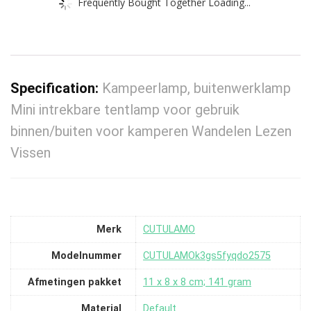
Frequently Bought Together Loading...
Specification:
Kampeerlamp, buitenwerklamp
Mini intrekbare tentlamp voor gebruik
binnen/buiten voor kamperen Wandelen Lezen
Vissen
Merk
‎CUTULAMO
Modelnummer
‎CUTULAMOk3gs5fyqdo2575
Afmetingen pakket
‎11 x 8 x 8 cm; 141 gram
Material
‎Default