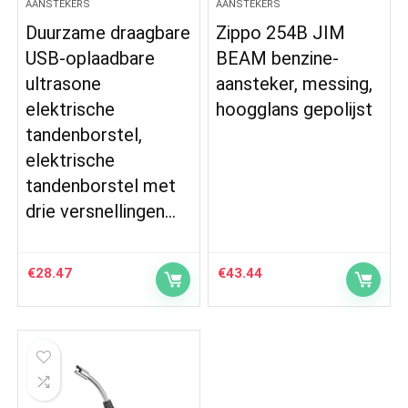
AANSTEKERS
AANSTEKERS
Duurzame draagbare
Zippo 254B JIM
USB-oplaadbare
BEAM benzine-
ultrasone
aansteker, messing,
elektrische
hoogglans gepolijst
tandenborstel,
elektrische
tandenborstel met
drie versnellingen…
€
28.47
€
43.44