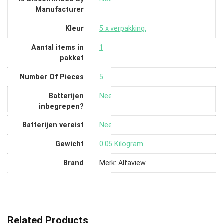
Manufacturer
Kleur
‎5 x verpakking.
Aantal items in
‎1
pakket
Number Of Pieces
‎5
Batterijen
‎Nee
inbegrepen?
Batterijen vereist
‎Nee
Gewicht
‎0.05 Kilogram
Brand
Merk: Alfaview
Related Products