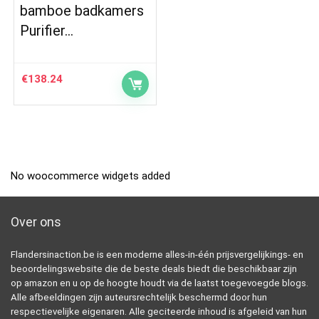
bamboe badkamers
Purifier…
€
138.24
No woocommerce widgets added
Over ons
Flandersinaction.be is een moderne alles-in-één prijsvergelijkings- en
beoordelingswebsite die de beste deals biedt die beschikbaar zijn
op amazon en u op de hoogte houdt via de laatst toegevoegde blogs.
Alle afbeeldingen zijn auteursrechtelijk beschermd door hun
respectievelijke eigenaren. Alle geciteerde inhoud is afgeleid van hun