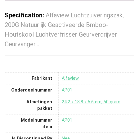
Specification:
Alfaview Luchtzuiveringszak,
200G Natuurlijk Geactiveerde Bmboo-
Houtskool Luchtverfrisser Geurverdrijver
Geurvanger…
Fabrikant
‎Alfaview
Onderdeelnummer
‎AP01
Afmetingen
‎24.2 x 18.8 x 5.6 cm; 50 gram
pakket
Modelnummer
‎AP01
item
Is Discontinued By
‎Nee