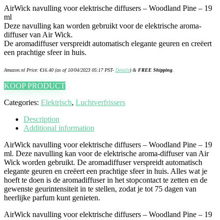
AirWick navulling voor elektrische diffusers – Woodland Pine – 19
ml
Deze navulling kan worden gebruikt voor de elektrische aroma-
diffuser van Air Wick.
De aromadiffuser verspreidt automatisch elegante geuren en creëert
een prachtige sfeer in huis.
Amazon.nl Price:
€
16.40
(as of 10/04/2023 05:17 PST-
Details
)
&
FREE Shipping
.
KOOP PRODUCT
Categories:
Elektrisch
,
Luchtverfrissers
Description
Additional information
AirWick navulling voor elektrische diffusers – Woodland Pine – 19
ml. Deze navulling kan voor de elektrische aroma-diffuser van Air
Wick worden gebruikt. De aromadiffuser verspreidt automatisch
elegante geuren en creëert een prachtige sfeer in huis. Alles wat je
hoeft te doen is de aromadiffuser in het stopcontact te zetten en de
gewenste geurintensiteit in te stellen, zodat je tot 75 dagen van
heerlijke parfum kunt genieten.
AirWick navulling voor elektrische diffusers – Woodland Pine – 19