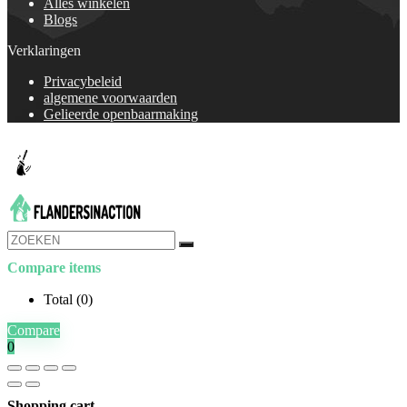
Alles winkelen
Blogs
Verklaringen
Privacybeleid
algemene voorwaarden
Gelieerde openbaarmaking
Compare items
Total (
0
)
Compare
0
Shopping cart