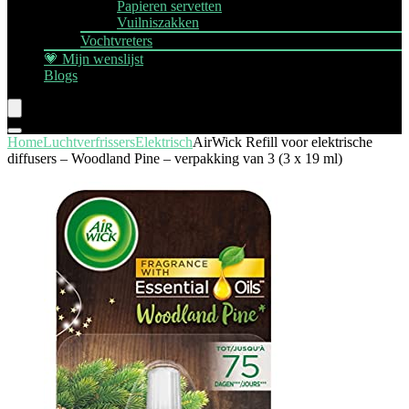
Papieren servetten
Vuilniszakken
Vochtvreters
💗 Mijn wenslijst
Blogs
Home
Luchtverfrissers
Elektrisch
AirWick Refill voor elektrische
diffusers – Woodland Pine – verpakking van 3 (3 x 19 ml)