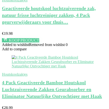
Houtskoolzakjes
Geactiveerde houtskool luchtzuiverende zak,
natuur frisse luchtreiniger zakken, 4 Pack
geurverwijderaars voor thuis…
€
19.98
KOOP PRODUCT
Added to wishlist
Removed from wishlist
0
Add to compare
Houtskoolzakjes
4 Pack Geactiveerde Bamboe Houtskool
Luchtzuiverende Zakken Geurabsorber en
Eliminator Natuurlijke Ontvochtiger met Haak
€
28.99