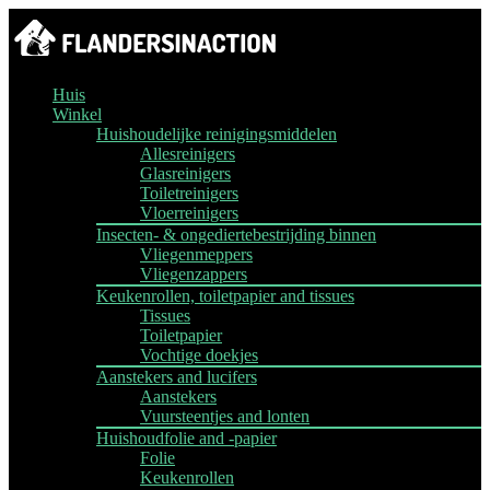
Huis
Winkel
Huishoudelijke reinigingsmiddelen
Allesreinigers
Glasreinigers
Toiletreinigers
Vloerreinigers
Insecten- & ongediertebestrijding binnen
Vliegenmeppers
Vliegenzappers
Keukenrollen, toiletpapier and tissues
Tissues
Toiletpapier
Vochtige doekjes
Aanstekers and lucifers
Aanstekers
Vuursteentjes and lonten
Huishoudfolie and -papier
Folie
Keukenrollen