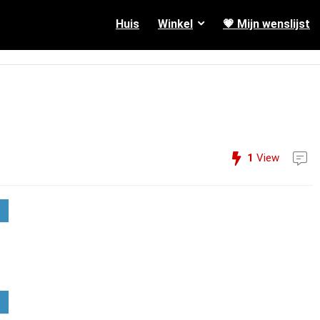
Huis
Winkel
💗 Mijn wenslijst
1
View