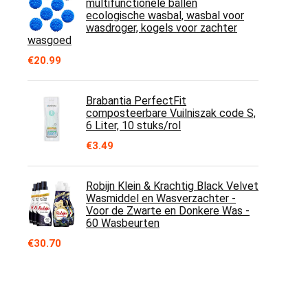
multifunctionele ballen
ecologische wasbal, wasbal voor
wasdroger, kogels voor zachter
wasgoed
€
20.99
Brabantia PerfectFit
composteerbare Vuilniszak code S,
6 Liter, 10 stuks/rol
€
3.49
Robijn Klein & Krachtig Black Velvet
Wasmiddel en Wasverzachter -
Voor de Zwarte en Donkere Was -
60 Wasbeurten
€
30.70