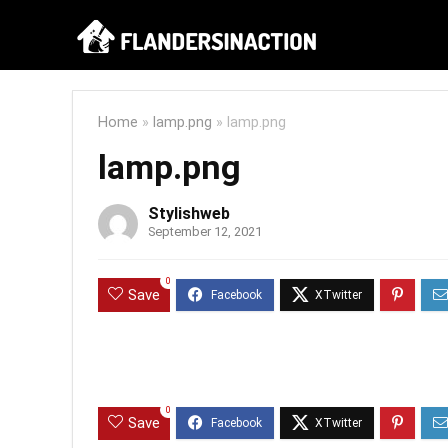
Home
»
lamp.png
»
lamp.png
lamp.png
Stylishweb
September 12, 2021
0
Save
0
Save